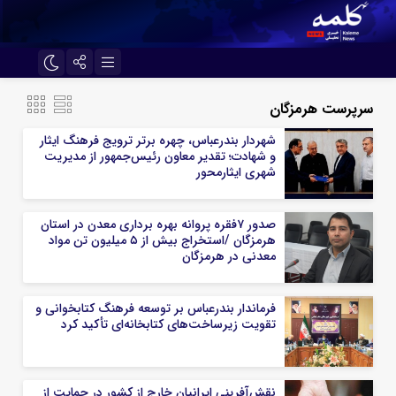
اینستاگرام
تلگرام
سرپرست هرمزگان
سروش
ایتا
شهردار بندرعباس، چهره برتر ترویج فرهنگ ایثار
و شهادت؛ تقدیر معاون رئیس‌جمهور از مدیریت
آپارات
اپلیکیشن
شهری ایثارمحور
صدور ۷فقره پروانه بهره برداری معدن در استان
هرمزگان /استخراج بیش از ۵ میلیون تن مواد
معدنی در هرمزگان
فرماندار بندرعباس بر توسعه فرهنگ کتابخوانی و
تقویت زیرساخت‌های کتابخانه‌ای تأکید کرد
نقش‌آفرینی ایرانیان خارج از کشور در حمایت از