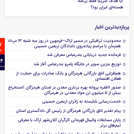
آیا هدف آمریکا فقط برنامه
هسته‌ای ایران بود؟
پربازدیدترین اخبار
محدودیت ترافیکی در مسیر اراک–فرمهین در روز سه شنبه ۱۳ مرداد
7
همزمان با مراسم پیاده‌روی دلدادگان اربعین حسینی
رو
فرمانده جدید دریابانی بندرعباس معرفی شد
24
توزیع بنزین سوپر در جایگاه پامرو بندرعباس آغاز شد
ساع
هم‌افزایی اتاق بازرگانی هرمزگان و بانک صادرات برای حمایت از
فعالان اقتصادی
صدور ۷فقره پروانه بهره برداری معدن در استان هرمزگان /استخراج
بیش از ۵ میلیون تن مواد معدنی در هرمزگان
خدمت‌رسانی شایسته به زائران اربعین حسینی
پیام تقدیر اتاق بازرگانی هرمزگان از رئیس کل دادگستری استان
پایان مسابقات والیبال قهرمانی کارگران کلان‌شهر اراک با معرفی
تیم‌های برتر