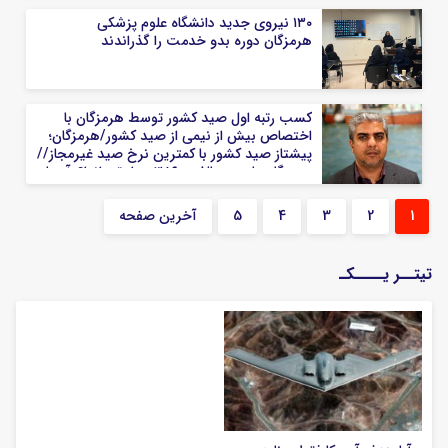
۱۳۰ نیروی جدید دانشگاه علوم پزشکی
هرمزگان دوره بدو خدمت را گذراندند
کسب رتبه اول صید کشور توسط هرمزگان با
اختصاص بیش از نیمی از صید کشور/هرمزگان؛
پیشتاز صید کشور با کمترین نرخ صید غیرمجاز//
هرمزگان با صید بالغ بر ۳۸۶ هزار تن انواع آبزیان
رکورددار صید کشور
1
2
3
4
5
آخرین صفحه
تیتــر یــــکـ