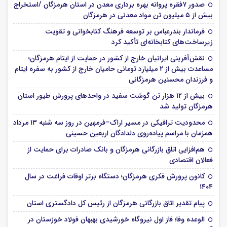
صدور ۷فقره پروانه بهره برداری معدن در استان هرمزگان /استخراج
بیش از ۵ میلیون تن مواد معدنی در هرمزگان
فرماندار بندرعباس بر توسعه فرهنگ کتابخوانی و تقویت
زیرساخت‌های کتابخانه‌ای تأکید کرد
نقش‌آفرینی ایرانیان خارج از کشور در حمایت از ایتام هرمزگان؛
مساعدت بیش از ۲ میلیارد تومانی حامیان خارج از کشور به سفره ایتام
و فرزندان محسنین هرمزگانی
بیش از ۱۲ هزار تن گوشت سفید در واحدهای پرورش طیور استان
هرمزگان تولید شد
محدودیت ترافیکی در مسیر اراک–فرمهین در روز سه شنبه ۱۳ مرداد
همزمان با مراسم پیاده‌روی دلدادگان اربعین حسینی
هم‌افزایی اتاق بازرگانی هرمزگان و بانک صادرات برای حمایت از
فعالان اقتصادی
کانون پرورش فکری هرمزگان؛ دستگاه برتر اوقات فراغت در سال
۱۴۰۴
پیام تقدیر اتاق بازرگانی هرمزگان از رئیس کل دادگستری استان
الوعده وفا؛ فاز اول نیروگاه خورشیدی بهبهان فولاد خوزستان در